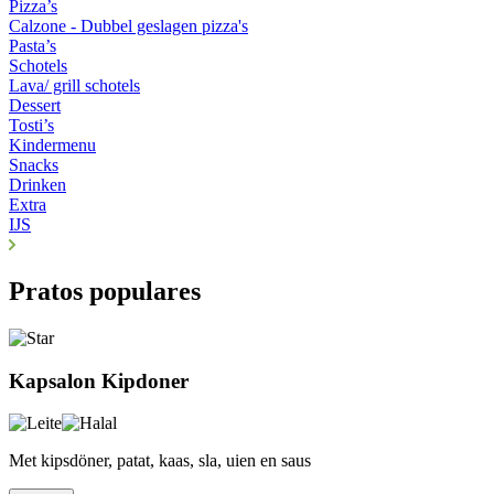
Pizza’s
Calzone - Dubbel geslagen pizza's
Pasta’s
Schotels
Lava/ grill schotels
Dessert
Tosti’s
Kindermenu
Snacks
Drinken
Extra
IJS
Pratos populares
Kapsalon Kipdoner
Met kipsdöner, patat, kaas, sla, uien en saus