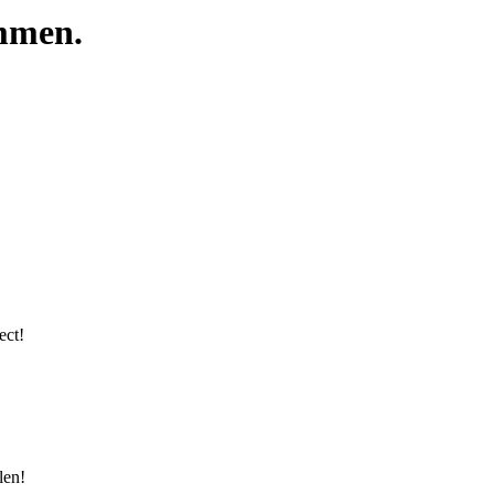
mmen.
ect!
len!