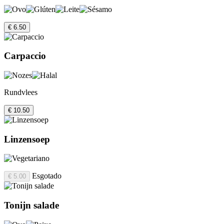
€ 6.50
Carpaccio
Rundvlees
€ 10.50
Linzensoep
Esgotado
€ 5.00
Tonijn salade